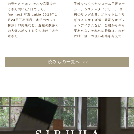
の豊かさとは？ そんな言葉をた
手帳をつくったシステム手帳メー
くさん聞いた1日でした。
カー、システムダイアリー。 楕
[no_toc] 写真 aukio 2024年1
円のリング金具、ポケットにギリ
月23日三宅商店、水辺のカフェ、
ギリ入るサイズ感、豊富なオプシ
林源十郎商店など、倉敷の数多く
ョンアイテムなど、当初から今も
の人気スポットを立ち上げてきた
変わらないそれらの特徴は、未だ
辻さん...
に唯一無二の使い心地を与えて...
読みもの一覧へ