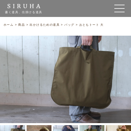
書く道具、出掛ける道具
ホーム
>
商品
>
出かけるための道具
>
バッグ
>
おともトート 大