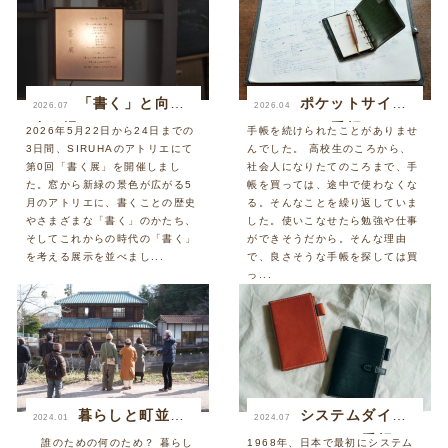
「書く」と向き
ポケットサイズ
2026.07
2026.04
合う場をつくってみ
のシステム手帳
2026年5月22日から24日までの
手帳を続けられたことがありませ
3日間、SIRUHAのアトリエにて
んでした。 高校生のころから、
た。── 第0回「書く
第0回「書く展」を開催しまし
社会人になりたてのころまで、手
展」レポート
た。窓から新緑の景色が広がる5
帳を買っては、途中で使わなくな
月のアトリエに、書くことの歴史
る。そんなことを繰り返していま
やさまざまな「書く」のかたち、
した。使いこなせたら勉強や仕事
そしてこれからの時代の「書く」
ができそうだから。そんな理由
を考える展示を並べまし...
で、良さそうな手帳を探しては買
っ...
暮らしと町並
システムダイア
2024.01
2024.07
み。
リーのシステム手帳
誰のための何のため？ 暮らし
1968年、日本で最初にシステム