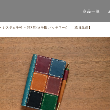
商品一覧
>
システム手帳
>
SIRUHA手帳 パッチワーク 【受注生産】