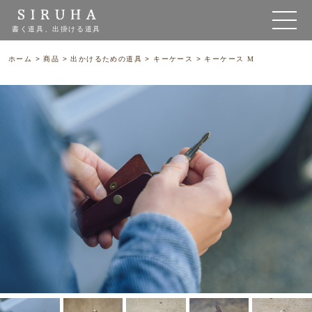
書く道具、出掛ける道具
ホーム
>
商品
>
出かけるための道具
>
キーケース
>
キーケース M