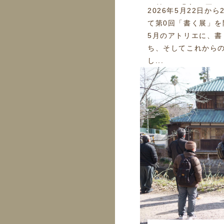
第0回「書く展」
2026年5月22日か
て第0回「書く展」
5月のアトリエに、
ち、そしてこれから
し...