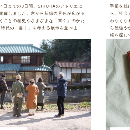
レポート
ら24日までの3日間、SIRUHAのアトリエに
手帳を続
を開催しました。窓から新緑の景色が広がる
ら、社会
書くことの歴史やさまざまな「書く」のかた
わなくな
の時代の「書く」を考える展示を並べま
ら勉強や
帳を探して