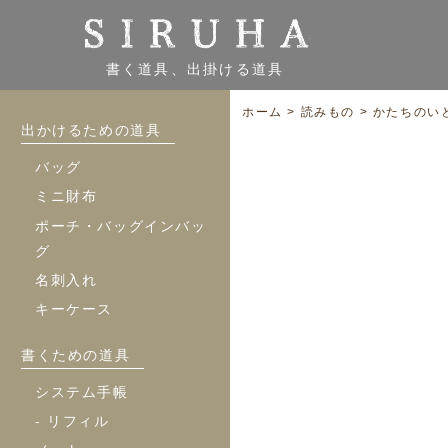
書く道具、出掛ける道具
ホーム
>
読みもの
>
かたちのい
出かけるための道具
バッグ
ミニ財布
ポーチ・バッグインバッ
グ
名刺入れ
キーケース
書くための道具
システム手帳
- リフィル